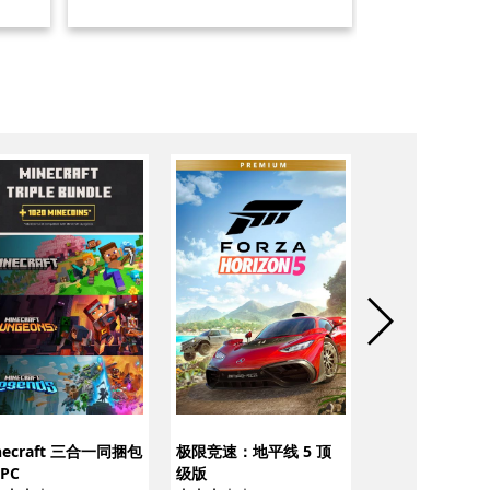
极限竞速：地平线
准版
necraft 三合一同捆包
极限竞速：地平线 5 顶
 PC
级版