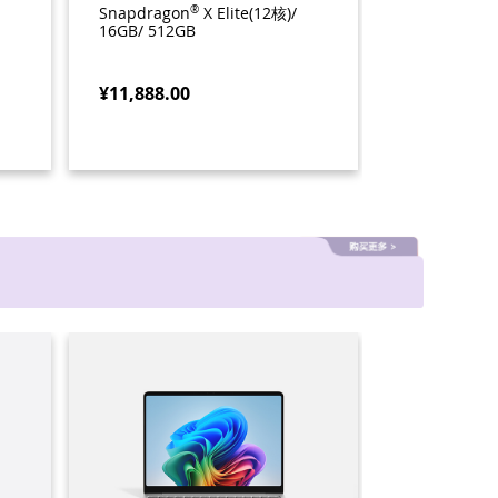
Snapdragon
®
X Elite(12核)/
Snapdragon
16GB/ 512GB
核)/64GB/1T
¥11,888.00
¥29,988.00