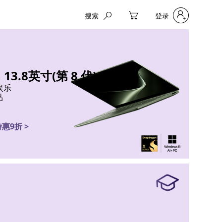
搜索
登录
My Cart
, 13.8英寸(第 8 代)
娱乐
品
惠9折 >