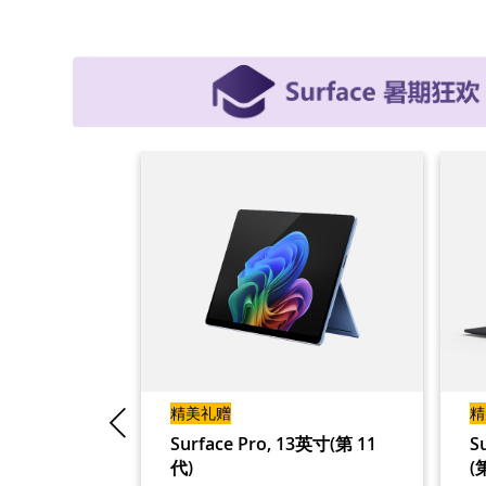
精美礼赠
精
p, 13英寸
Surface Pro, 13英寸(第 11
S
代)
(
lus（8