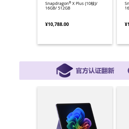
Snapdragon
®
X Plus (10核)/
S
16GB/ 512GB
1
¥10,788.00
¥