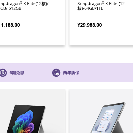
napdragon
®
X Elite(12核)/
Snapdragon
®
X Elite (12
6GB/ 512GB
核)/64GB/1TB
11,188.00
¥29,988.00