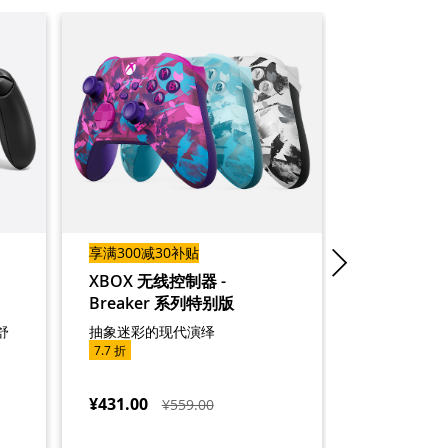
享满300减30补贴
享满300减3
XBOX 无线控制器 -
XBOX无
Breaker 系列特别版
通过全新的
分享内容。
舒
抽象迷彩的现代演绎
8.9 折
7.7 折
¥431.00
¥418.00
¥559.00
¥