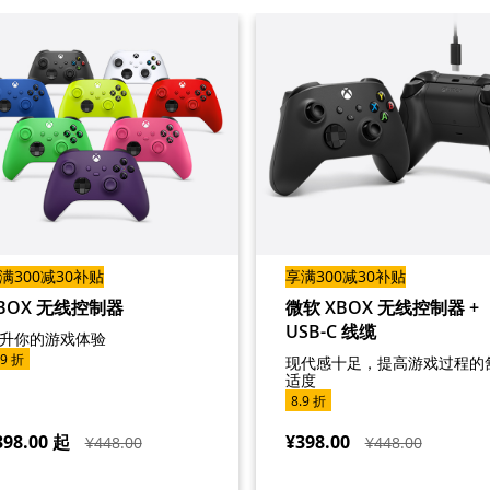
满300减30补贴
享满300减30补贴
BOX 无线控制器
微软 XBOX 无线控制器 +
USB-C 线缆
升你的游戏体验
.9 折
现代感十足，提高游戏过程的
适度
8.9 折
398.00
起
¥398.00
¥448.00
¥448.00