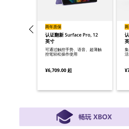
保
两年质保
两
 Laptop
认证翻新 Surface Pro, 12
认
英寸
英
色
可通过触控手势、语音、超薄触
集
控笔轻松操作使用
活
¥6,709.00
起
¥