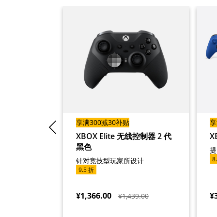
享满300减30补贴
享
 –《极限竞
XBOX Elite 无线控制器 2 代
X
限量版
黑色
提
8
展现出大胆、
针对竞技型玩家所设计
氛围
9.5 折
¥1,366.00
¥
¥1,439.00