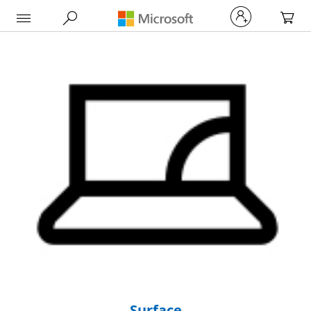
My Car
Surface